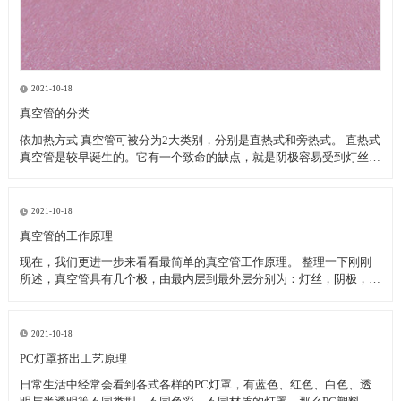
2021-10-18
真空管的分类
依加热方式 真空管可被分为2大类别，分别是直热式和旁热式。 直热式
真空管是较早诞生的。它有一个致命的缺点，就是阴极容易受到灯丝的
温度而改变特性。当灯丝电压变动时，或以交流电供应灯丝时，阴极呈
现在不稳定的状态下。 旁热式真空管作工相对较稳定。由于金属套筒
的体积与储热量远远大于传统的灯
2021-10-18
真空管的工作原理
现在，我们更进一步来看看最简单的真空管工作原理。 整理一下刚刚
所述，真空管具有几个极，由最内层到最外层分别为：灯丝，阴极，栅
极，屏极。将一支真空管拆开之后，绘于附图之中，从图可知，当点亮
灯丝，灯丝温度逐渐升高，虽然是真空状态，但灯丝温度以辐射热的方
式传导至阴极金属板上，等到阴极金属板温度达
2021-10-18
PC灯罩挤出工艺原理
日常生活中经常会看到各式各样的PC灯罩，有蓝色、红色、白色、透