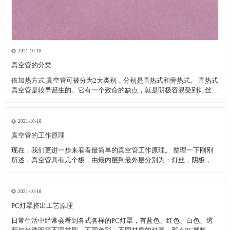
2021-10-18
真空管的分类
依加热方式 真空管可被分为2大类别，分别是直热式和旁热式。 直热式
真空管是较早诞生的。它有一个致命的缺点，就是阴极容易受到灯丝的
温度而改变特性。当灯丝电压变动时，或以交流电供应灯丝时，阴极呈
现在不稳定的状态下。 旁热式真空管作工相对较稳定。由于金属套筒
的体积与储热量远远大于传统的灯
2021-10-18
真空管的工作原理
现在，我们更进一步来看看最简单的真空管工作原理。 整理一下刚刚
所述，真空管具有几个极，由最内层到最外层分别为：灯丝，阴极，栅
极，屏极。将一支真空管拆开之后，绘于附图之中，从图可知，当点亮
灯丝，灯丝温度逐渐升高，虽然是真空状态，但灯丝温度以辐射热的方
式传导至阴极金属板上，等到阴极金属板温度达
2021-10-18
PC灯罩挤出工艺原理
日常生活中经常会看到各式各样的PC灯罩，有蓝色、红色、白色、透