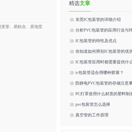
精选
文章
东莞IC包装管的详细介绍
易变形、易粘合、质地坚
分析PVC包装管的应用行业与
影响
IC包装管的特性及优点
你知道如何辨别IC包装管的优
吗？
IC包装管应用时都需要提供什
料？
ic包装管适合用哪种胶塞？
防静电PVC包装管的存储注意
PC灯罩使用什么材质的塑料制
pvc包装管怎么选择
真空管的工作原理