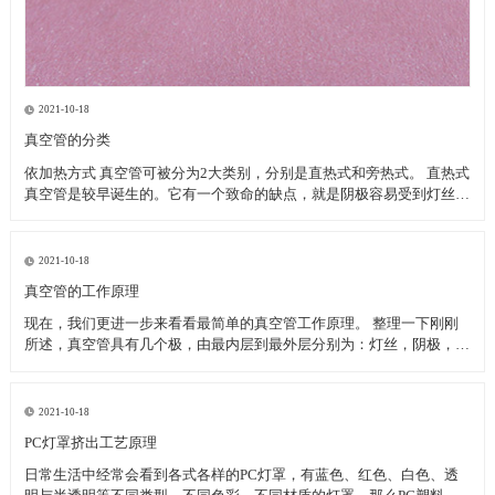
2021-10-18
真空管的分类
依加热方式 真空管可被分为2大类别，分别是直热式和旁热式。 直热式
真空管是较早诞生的。它有一个致命的缺点，就是阴极容易受到灯丝的
温度而改变特性。当灯丝电压变动时，或以交流电供应灯丝时，阴极呈
现在不稳定的状态下。 旁热式真空管作工相对较稳定。由于金属套筒
的体积与储热量远远大于传统的灯
2021-10-18
真空管的工作原理
现在，我们更进一步来看看最简单的真空管工作原理。 整理一下刚刚
所述，真空管具有几个极，由最内层到最外层分别为：灯丝，阴极，栅
极，屏极。将一支真空管拆开之后，绘于附图之中，从图可知，当点亮
灯丝，灯丝温度逐渐升高，虽然是真空状态，但灯丝温度以辐射热的方
式传导至阴极金属板上，等到阴极金属板温度达
2021-10-18
PC灯罩挤出工艺原理
日常生活中经常会看到各式各样的PC灯罩，有蓝色、红色、白色、透