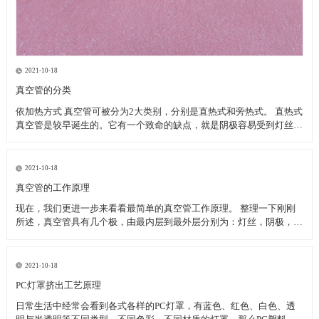
2021-10-18
真空管的分类
依加热方式 真空管可被分为2大类别，分别是直热式和旁热式。 直热式
真空管是较早诞生的。它有一个致命的缺点，就是阴极容易受到灯丝的
温度而改变特性。当灯丝电压变动时，或以交流电供应灯丝时，阴极呈
现在不稳定的状态下。 旁热式真空管作工相对较稳定。由于金属套筒
的体积与储热量远远大于传统的灯
2021-10-18
真空管的工作原理
现在，我们更进一步来看看最简单的真空管工作原理。 整理一下刚刚
所述，真空管具有几个极，由最内层到最外层分别为：灯丝，阴极，栅
极，屏极。将一支真空管拆开之后，绘于附图之中，从图可知，当点亮
灯丝，灯丝温度逐渐升高，虽然是真空状态，但灯丝温度以辐射热的方
式传导至阴极金属板上，等到阴极金属板温度达
2021-10-18
PC灯罩挤出工艺原理
日常生活中经常会看到各式各样的PC灯罩，有蓝色、红色、白色、透