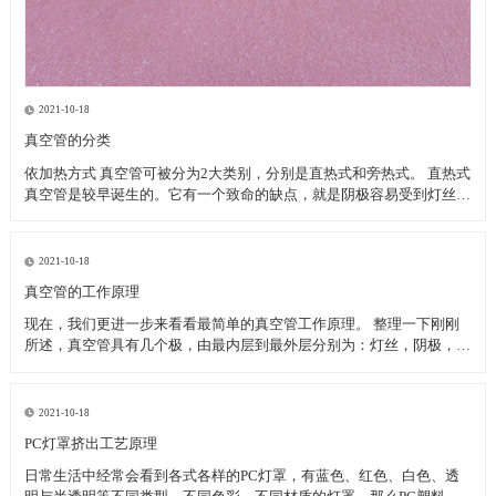
2021-10-18
真空管的分类
依加热方式 真空管可被分为2大类别，分别是直热式和旁热式。 直热式
真空管是较早诞生的。它有一个致命的缺点，就是阴极容易受到灯丝的
温度而改变特性。当灯丝电压变动时，或以交流电供应灯丝时，阴极呈
现在不稳定的状态下。 旁热式真空管作工相对较稳定。由于金属套筒
的体积与储热量远远大于传统的灯
2021-10-18
真空管的工作原理
现在，我们更进一步来看看最简单的真空管工作原理。 整理一下刚刚
所述，真空管具有几个极，由最内层到最外层分别为：灯丝，阴极，栅
极，屏极。将一支真空管拆开之后，绘于附图之中，从图可知，当点亮
灯丝，灯丝温度逐渐升高，虽然是真空状态，但灯丝温度以辐射热的方
式传导至阴极金属板上，等到阴极金属板温度达
2021-10-18
PC灯罩挤出工艺原理
日常生活中经常会看到各式各样的PC灯罩，有蓝色、红色、白色、透